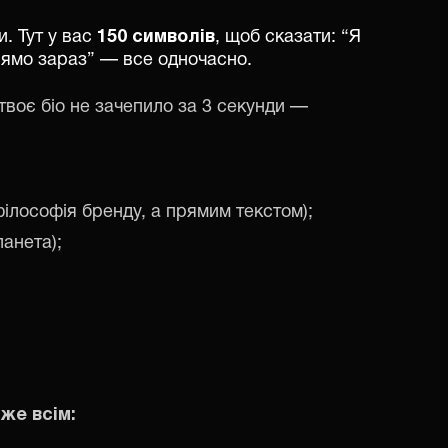
и. Тут у вас
150 символів
, щоб сказати: “Я
рямо зараз” — все одночасно.
воє біо не зачепило за 3 секунди —
філософія бренду, а прямим текстом);
анета);
же всім: