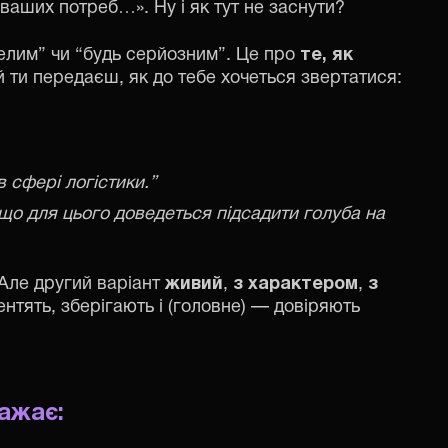
аших потреб…». Ну і як тут не заснути?
елим” чи “будь серйозним”. Це про
те, як
ій ти передаєш, як до тебе хочеться звертатися:
в сфері логістики.”
кщо для цього доведеться підсадити голуба на
 Але другий варіант
живий
,
з характером
,
з
ентять, зберігають і (головне) — довіряють
ажає: