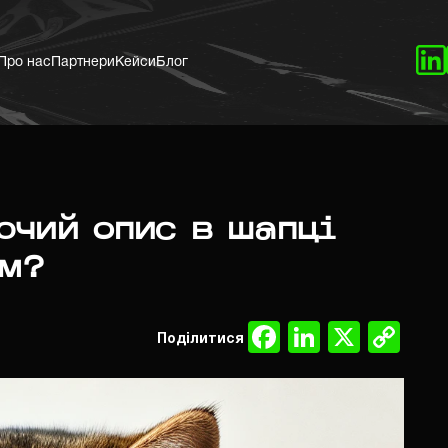
Про нас
Партнери
Кейси
Блог
ючий опис в шапці
ам?
Facebook
LinkedIn
X
Co
Поділитися
Lin