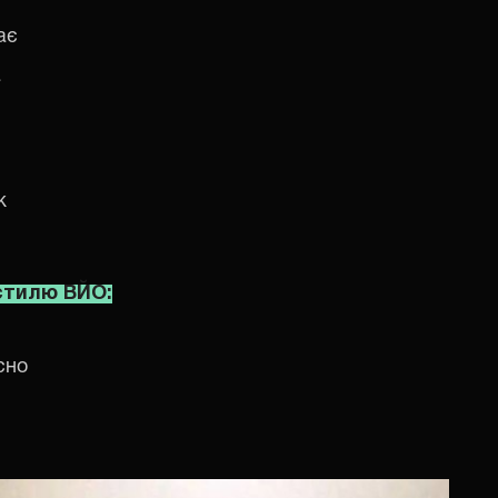
ає
а
ж
 стилю ВЙО:
сно