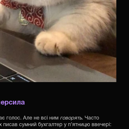
персила
є голос. Але не всі ним
говорять
. Часто
їх писав сумний бухгалтер у п’ятницю ввечері: