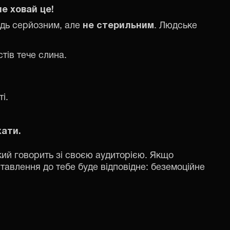
не ховай це!
удь серйозним, але
не стерильним
. Людське
стів тече слина.
і.
хати.
який говорить зі своєю аудиторією. Якщо
ставлення до тебе буде відповідне: беземоційне