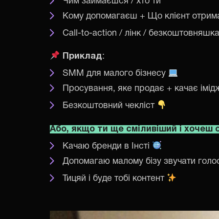
Чим займаєшся / хто ти
Кому допомагаєш + Що клієнт отрим
Call-to-action / лінк / безкоштовняшк
Приклад
:
SMM для малого бізнесу
Просування, яке продає + качає імід
Безкоштовний чекліст
Або, якщо ти ще сміливіший і хочеш
Качаю бренди в Інсті
Допомагаю малому бізу звучати голо
Тицяй і буде тобі контент