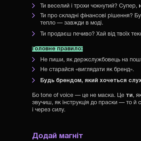
Ти веселий і трохи чокнутий? Супер,
Ти про складні фінансові рішення? Б
тепло — завжди в моді.
Ти продаєш печиво? Хай від твоїх тек
Головне правило:
Не пиши, як держслужбовець на пошт
Не старайся «виглядати як бренд».
Будь брендом, який хочеться слу
Бо tone of voice — це не маска. Це
ти
, 
звучиш, як інструкція до праски — то й 
і через силу.
Додай магніт