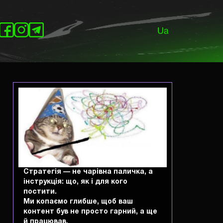
Ua
py
Стратегія — не чарівна паличка, а
k
інструкція: що, як і для кого
постити.
Ми копаємо глибше, щоб ваш
контент був не просто гарний, а ще
й працював.