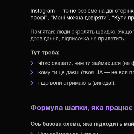
Instagram — то не резюме на дві сторінк
профі”, “Мені можна довіряти”, “Купи п
Пам’ятай: люди скролять швидко. Якщо т
досвідання, підписочка не прилетить.
Тут треба:
чітко сказати, чим ти займаєшся (не 
кому ти це даєш (твоя ЦА — не вся пл
і що вони отримають (вигода!).
Формула шапки, яка працює
Ось базова схема, яка підходить май