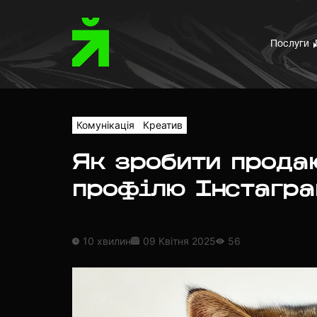
Послуги
Комунікація
Креатив
Як зробити прода
профілю Інстагр
10 хвилин
09 Квітня 2025
56