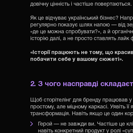
довічну цінність і частіше повертаються.
Як це відчуває український бізнес? Нап
регулярно показує шлях напою — від зе
«де це можна спробувати?», а й органіч
історію далі, а не просто ставлять лайк 
«Історії працюють не тому, що крас
побачити себе у вашому сюжеті».
2. З чого насправді складає
Щоб сторітелінг для бренду працював у
простому, але міцному каркасі. Уявіть її
трансформація. Навіть якщо це один кор
Герой — не завжди ви. Частіше це кл
навіть конкретний продукт у ролі «су