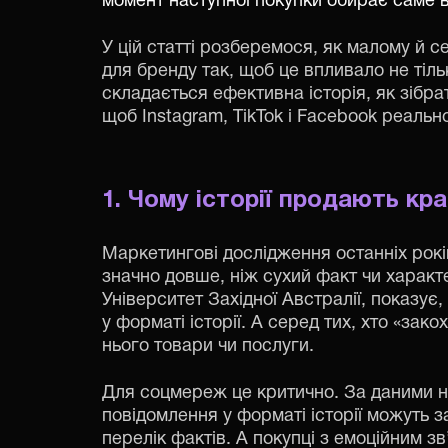
момент наступної покупки обирає саме ва
У цій статті розберемося, як малому й с
для бренду так, щоб це впливало не тільк
складається ефективна історія, як зібра
щоб Instagram, TikTok і Facebook реальн
1. Чому історії продають кр
Маркетингові дослідження останніх рокі
значно довше, ніж сухий факт чи характе
Університет Західної Австралії, показу
у форматі історії. А серед тих, хто «зак
нього товари чи послуги.
Для соцмереж це критично. За даними не
повідомлення у форматі історії можуть з
перелік фактів. А покупці з емоційним з