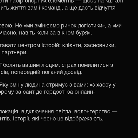
рати набір опорних елементів — щось на кшталт
ить життя вам і команді, а ще дасть відчуття
вою. Не «ми змінюємо ринок логістики», а «ми
асно, навіть коли за вікном буря».
тавати центром історій: клієнти, засновники,
 партнери.
ції болять вашим людям: страх помилитися з
сів, попередній поганий досвід.
ку зміну людина отримує з вами: «з хаосу у
орому за сайт до гордості за онлайн-
елокація, відключення світла, волонтерство —
тів. Історії, які чесно це відображають,