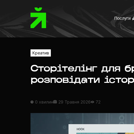
Послуги
Креатив
Сторітелінг для б
розповідати істор
0 хвилин
29 Травня 2026
72