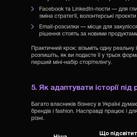
Facebook та LinkedIn-пости — для гли
зміна стратегії, волонтерські проєкти
Email-розсилки — місце для закулісс
рішення стоять за новими продуктам
Практичний крок: візьміть одну реальну і
розпишіть, як ви подасте її у трьох форм
перший міні-набір сторітелінгу.
5. Як адаптувати історії під р
Багато власників бізнесу в Україні думаю
брендів і fashion. Насправді працює і дл
різні.
Що підсвітит