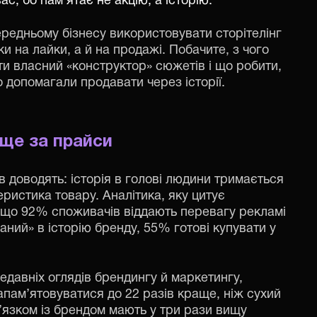
с, бо пам’ятає не акцію, а історію.
ередньому бізнесу використовувати сторітелінг
и на лайки, а й на продажі. Побачите, з чого
ти власний «конструктор» сюжетів і що робити,
о допомагали продавати через історії.
аще за прайси
в доводять: історія в голові людини тримається
ристика товару. Аналітика, яку цитує
є, що 92% споживачів віддають перевагу рекламі
оханий» в історію бренду, 55% готові купувати у
давніх оглядів брендингу й маркетингу,
апам’ятовуватися до 22 разів краще, ніж сухий
в’язком із брендом мають у три рази вищу