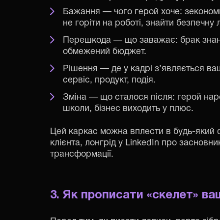
Бажання — чого герой хоче: зекономит
не горіти на роботі, знайти безпечну 
Перешкода — що заважає: брак знань,
обмежений бюджет.
Рішення — де у кадрі з’являється ва
сервіс, продукт, подія.
Зміна — що сталося після: герой наре
школи, бізнес виходить у плюс.
Цей каркас можна вплести в будь-який 
клієнта, лонгрід у LinkedIn про засновни
трансформації.
3. Як прописати «скелет» ваш