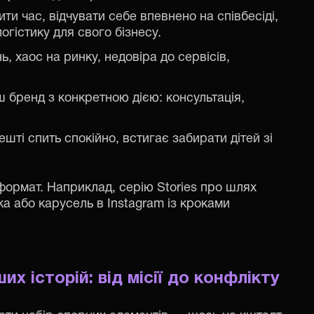
и час, відчувати себе впевнено на співбесіді,
логістику для свого бізнесу.
 хаос на ринку, недовіра до сервісів,
ш бренд з конкретною дією: консультація,
шті спить спокійно, встигає забирати дітей зі
формат. Наприклад, серію Stories про шлях
ка або карусель в Instagram із кроками
их історій: від місії до конфлікту