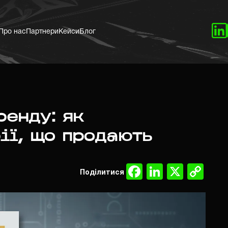
Про нас
Партнери
Кейси
Блог
ренду: як
ії, що продають
Facebook
LinkedIn
X
Co
Поділитися
Lin