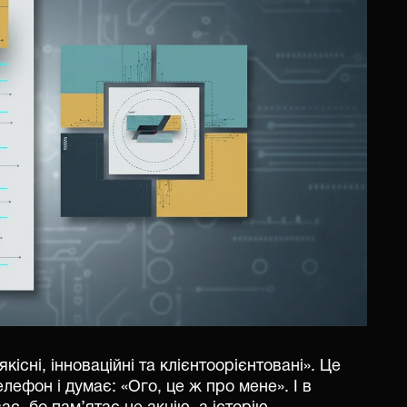
кісні, інноваційні та клієнтоорієнтовані». Це
лефон і думає: «Ого, це ж про мене». І в