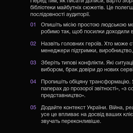
Перед тим, як писати дописи, варто зіб
бібліотеки майбутніх сюжетів. Це полегш
послідовності аудиторії.
Опишіть місію простою людською мо
робимо так, щоб посилки доходили вч
Назвіть головних героїв. Хто може с
менеджери підтримки, виробництво,
Зберіть типові конфлікти. Які ситуа
вибором, брак довіри до нових серві
Пропишіть обіцяну трансформацію. Я
паперах до прозорої звітності», «з с
представництво».
Додайте контекст України. Війна, р
усе це впливає на досвід ваших клієн
звучать переконливіше.