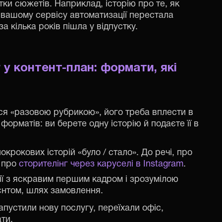
ки сюжетів. Наприклад, історію про те, як
 вашому сервісу автоматизації перестала
а кілька років пішла у відпустку.
г у контент-план: формати, які
ся «разовою рубрикою», його треба вплести в
форматів: ви берете одну історію й подаєте її в
окрокових історій «було / стало». До речі, про
і про
сторителінг через каруселі в Instagram
.
орії з яскравим першим кадром і зрозумілою
ієнтом, шлях замовлення.
запустили нову послугу, переїхали офіс,
ти.