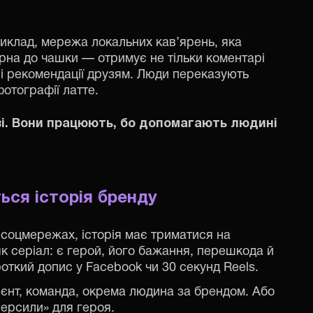
риклад, мережа локальних кав’ярень, яка
рна до чашки — отримує не тільки коментарі
ні рекомендації друзям. Люди переказують
фотографії латте.
иві. Вони працюють, бо допомагають людині
ться історія бренду
 соцмережах, історія має триматися на
 як серіал: є герой, його бажання, перешкода й
откий допис у Facebook чи 30 секунд Reels.
ієнт, команда, окрема людина за брендом. Або
персили» для героя.