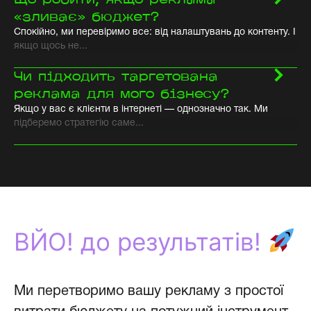
Що робити, якщо реклама
«зливає» бюджет?
Спокійно, ми перевіримо все: від налаштувань до контенту. І
якщо щось не...
Чи підходить таргетована
реклама для мого бізнесу?
Якщо у вас є клієнти в інтернеті — однозначно так. Ми
підберемо стратегію саме...
ВЙО! до результатів!
Ми перетворимо вашу рекламу з простої