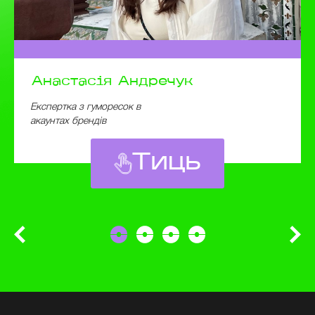
Анастасія
Андречук
Експертка з гуморесок в
акаунтах брендів
Тиць