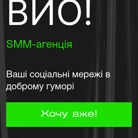
ВЙО!
SMM-агенція
Ваші соціальні мережі в
доброму гуморі
Хочу вже!