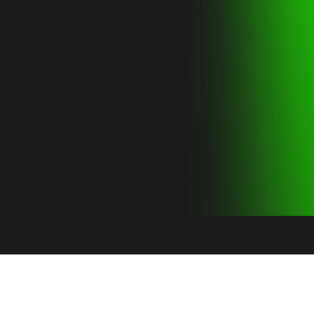
Нумо
знайомитись!