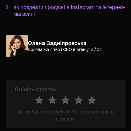
як поєднати продажі в Instagram та інтернет-
магазині
Олена Задніпровська
Володарка літер і СЕО в агенції ВЙО!
Оцініть статтю:
Ще не було голосів!<br />Поставте оцінку
першим.