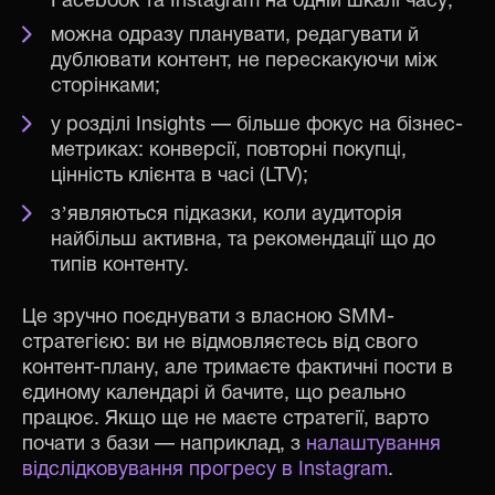
Facebook та Instagram на одній шкалі часу;
можна одразу планувати, редагувати й
дублювати контент, не перескакуючи між
сторінками;
у розділі Insights — більше фокус на бізнес-
метриках: конверсії, повторні покупці,
цінність клієнта в часі (LTV);
зʼявляються підказки, коли аудиторія
найбільш активна, та рекомендації що до
типів контенту.
Це зручно поєднувати з власною SMM-
стратегією: ви не відмовляєтесь від свого
контент-плану, але тримаєте фактичні пости в
єдиному календарі й бачите, що реально
працює. Якщо ще не маєте стратегії, варто
почати з бази — наприклад, з
налаштування
відслідковування прогресу в Instagram
.