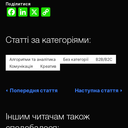
Поділитися
Facebook
LinkedIn
X
Copy
Link
Статті за категоріями:
Алгоритми та аналітика
Без категорії
В2В/В2С
Комунікація
Креатив
Попередня стаття
Наступна стаття
Іншим читачам також