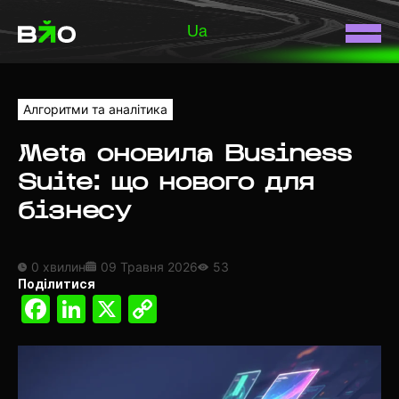
Ua
Алгоритми та аналітика
Meta оновила Business
Suite: що нового для
бізнесу
0 хвилин
09 Травня 2026
53
Поділитися
Facebook
LinkedIn
X
Copy
Link