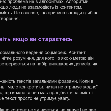
овне: проблема не в алгоритмах. Алгоритми
Якщо люди не взаємодіють із контентом,
мість. Це означає, що причина завжди глибша
створення.
авіть якщо ви стараєтесь
формального ведення соцмереж. Контент
 чітке розуміння, для кого і з якою метою він
ретворюється на набір випадкових дописів, які
еність текстів загальними фразами. Коли в
ь і мало конкретики, читач не отримує жодної
є, що кожне слово має працювати на зміст і
ше текст просто не утримує увагу.
що контент не змінюється, не дивує і не дає