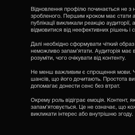
Відновлення профілю починається не з 
зробленого. Першим кроком має стати ан
публікації викликали реакцію аудиторії, 
відмовитися від неефективних рішень і 
Далі необхідно сформувати чіткий образ 
неможливо запам’ятати. Аудиторія має ві
розуміти, чого очікувати від контенту.
Не менш важливим є спрощення мови. Ч
шансів, що його дочитають. Простота вик
допомагає донести сенс без втрат.
Окрему роль відіграє емоція. Контент, я
запам’ятовується. Це не означає, що ко
викликати інтерес або внутрішню згоду.