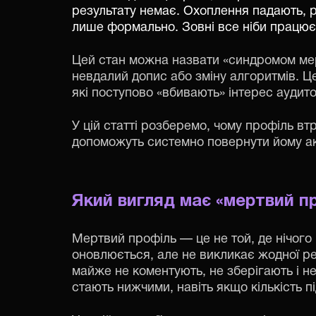
результату немає. Охоплення падають, ре
лише формально. Зовні все ніби працює
Цей стан можна назвати «синдромом мер
невдалий допис або зміну алгоритмів. Це
які поступово «вбивають» інтерес аудито
У цій статті розберемо, чому профіль втра
допоможуть системно повернути йому ак
Який вигляд має
«
мертвий п
Мертвий профіль — це не той, де нічого 
оновлюється, але не викликає жодної реа
майже не коментують, не зберігають і 
стають нижчими, навіть якщо кількість п