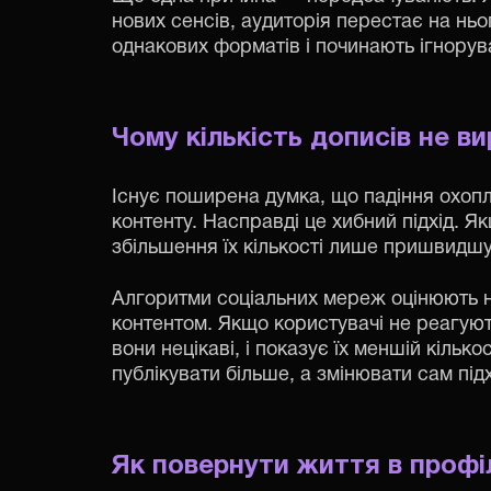
нових сенсів, аудиторія перестає на нь
однакових форматів і починають ігноруват
Чому кількість дописів не в
Існує поширена думка, що падіння охоп
контенту. Насправді це хибний підхід. 
збільшення їх кількості лише пришвидшує
Алгоритми соціальних мереж оцінюють не 
контентом. Якщо користувачі не реагуют
вони нецікаві, і показує їх меншій кілько
публікувати більше, а змінювати сам підхі
Як повернути життя в профі