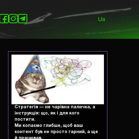
Ua
Стратегія — не чарівна паличка, а
py
інструкція: що, як і для кого
постити.
k
Ми копаємо глибше, щоб ваш
контент був не просто гарний, а ще
й працював.