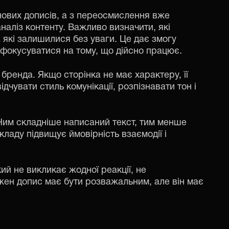
нових дописів, а з переосмислення вже
аліз контенту. Важливо визначити, які
а які залишилися без уваги. Це дає змогу
сфокусуватися на тому, що дійсно працює.
бренда. Якщо сторінка не має характеру, її
дчувати стиль комунікації, розпізнавати тон і
им складніше написаний текст, тим менше
ладу підвищує ймовірність взаємодії і
кий не викликає жодної реакції, не
жен допис має бути розважальним, але він має