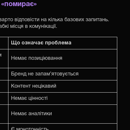
е
«
помирає
»
арто відповісти на кілька базових запитань.
кі місця в комунікації.
Що означає проблема
м
Немає позиціювання
Бренд не запам’ятовується
Контент нецікавий
Немає цінності
Немає аналітики
Є монотонність