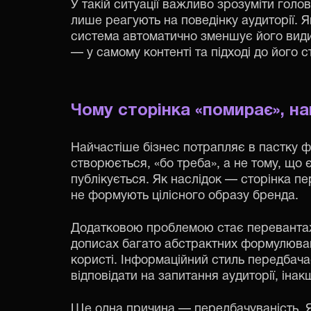
У такій ситуації важливо зрозуміти гол
лише реагують на поведінку аудиторії. 
система автоматично зменшує його види
— у самому контенті та підході до його 
Чому сторінка
«
помирає
»
, н
Найчастіше бізнес потрапляє в пастку 
створюється, «бо треба», а не тому, що є
публікується. Як наслідок — сторінка пе
не формують цілісного образу бренда.
Додатковою проблемою стає перевантаж
дописах багато абстрактних формулюван
користі. Інформаційний стиль передбача
відповідати на запитання аудиторії, інак
Ще одна причина — передбачуваність. Як