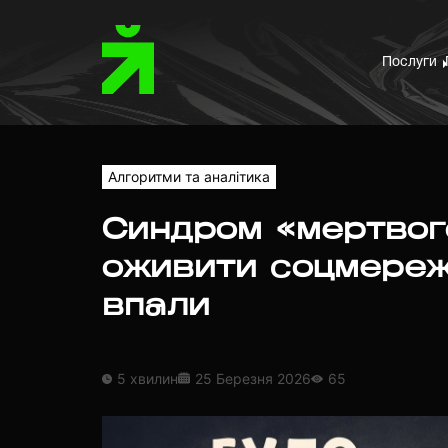
Послуги
Алгоритми та аналітика
Синдром «мертвог
оживити соцмереж
впали
5 хвилин
25 Березня 2026
65