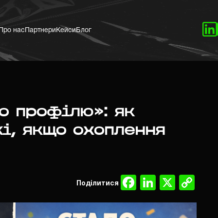
Про нас
Партнери
Кейси
Блог
о профілю»: як
і, якщо охоплення
Facebook
LinkedIn
X
Co
Поділитися
Lin