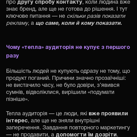
про
другу спробу контакту
, коли людина вже
знає бренд, але ще не готова до рішення. І тут
ключове питання — не
скільки разів показати
рекламу
, а
що саме, коли й кому показати
.
Чому
«
тепла
»
аудиторія не купує з першого
разу
Більшість людей не купують одразу не тому, що
продукт поганий. Причини значно прозаїчніші:
не вистачило часу, не було довіри, з’явився
сумнів, відволіклися, вирішили «подумати
пізніше».
Тепла аудиторія — це люди, які
вже проявили
інтерес
, але ще не зняли внутрішні
заперечення. Завдання повторного маркетингу
— не продавити, а
допомогти їм дозріти
.