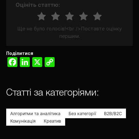
Оцініть статтю:
Ще не було голосів!<br />Поставте оцінку
першим.
Поділитися
Facebook
LinkedIn
X
Copy
Link
Статті за категоріями:
Алгоритми та аналітика
Без категорії
В2В/В2С
Комунікація
Креатив