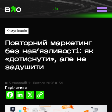
Ua
Комунікація
Повторний маркетинг
без нав’язливості: як
«дотиснути», але не
задушити
5 хвилин
11 Лютого 2026
59
Поділитися
Facebook
LinkedIn
X
Copy
Link