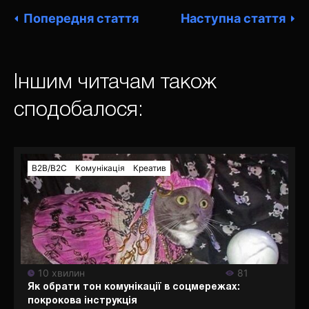
Попередня стаття
Наступна стаття
Іншим читачам також
сподобалося:
В2В/В2С
Комунікація
Креатив
10 хвилин
81
Як обрати тон комунікації в соцмережах:
покрокова інструкція