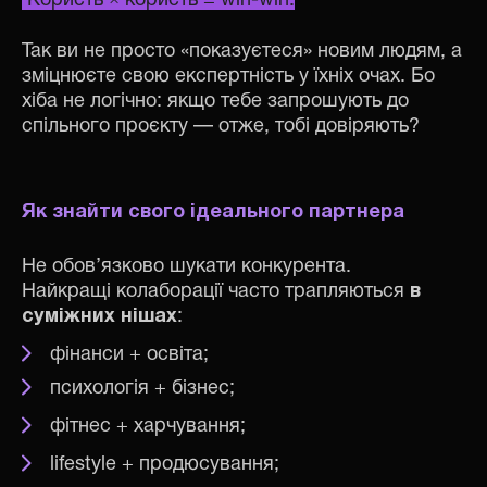
Користь × користь = win-win.
Так ви не просто «показуєтеся» новим людям, а
зміцнюєте свою експертність у їхніх очах. Бо
хіба не логічно: якщо тебе запрошують до
спільного проєкту — отже, тобі довіряють?
Як знайти свого ідеального партнера
Не обов’язково шукати конкурента.
Найкращі колаборації часто трапляються
в
суміжних нішах
:
фінанси + освіта;
психологія + бізнес;
фітнес + харчування;
lifestyle + продюсування;