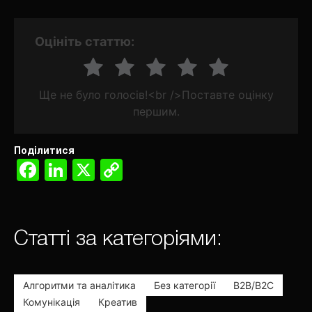
Оцініть статтю:
Ще не було голосів!<br />Поставте оцінку
першим.
Поділитися
Facebook
LinkedIn
X
Copy
Link
Статті за категоріями:
Алгоритми та аналітика
Без категорії
В2В/В2С
Комунікація
Креатив