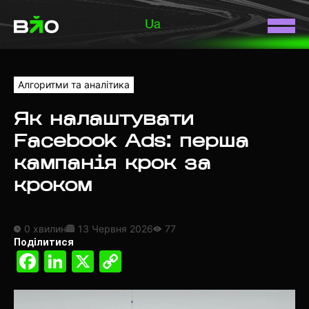
Ua
Алгоритми та аналітика
Як налаштувати
Facebook Ads: перша
кампанія крок за
кроком
0 хвилин
13 Червня 2026
77
Поділитися
Facebook
LinkedIn
X
Copy
Link