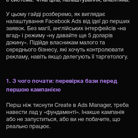
є система: чітка ціль, налаштування, аналітика.
У цьому гайді розберемо, як виглядає
налаштування Facebook Ads від ідеї до перших
заявок. Без магії, англійських інтерфейсів «на
вгад» і режиму «ну давайте ще 5 доларів
докину». Підійде власникам малого та
середнього бізнесу, які хочуть контролювати
рекламу, навіть якщо делегують її таргетологу.
1. З чого почати: перевірка бази перед
першою кампанією
Перш ніж тиснути Create в Ads Manager, треба
навести лад у «фундаменті». Інакше кампанія
або не запуститься, або ви не побачите, що
реально працює.