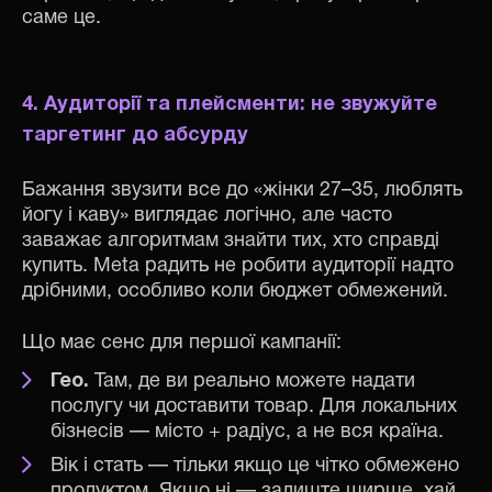
саме це.
4. Аудиторії та плейсменти: не звужуйте
таргетинг до абсурду
Бажання звузити все до «жінки 27–35, люблять
йогу і каву» виглядає логічно, але часто
заважає алгоритмам знайти тих, хто справді
купить. Meta радить не робити аудиторії надто
дрібними, особливо коли бюджет обмежений.
Що має сенс для першої кампанії:
Гео.
Там, де ви реально можете надати
послугу чи доставити товар. Для локальних
бізнесів — місто + радіус, а не вся країна.
Вік і стать — тільки якщо це чітко обмежено
продуктом. Якщо ні — залиште ширше, хай