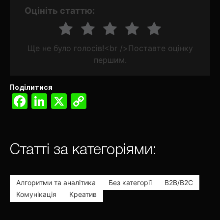
Оцініть статтю:
Ще не було голосів!<br />Поставте оцінку
першим.
Поділитися
Facebook
LinkedIn
X
Copy
Link
Статті за категоріями:
Алгоритми та аналітика
Без категорії
В2В/В2С
Комунікація
Креатив