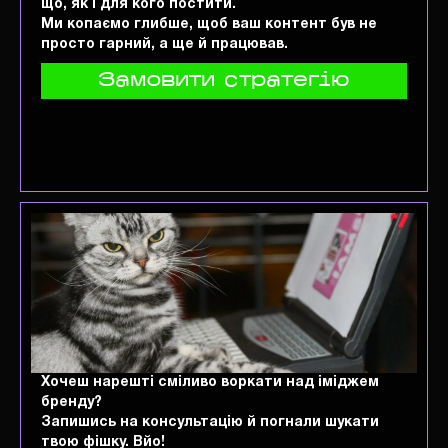
що, як і для кого постити.
Ми копаємо глибше, щоб ваш контент був не
просто гарний, а ще й працював.
Замовити стратегію
Хочеш нарешті сміливо воркати над іміджем
бренду?
Запишись на консультацію й погнали шукати
твою фішку. Вйо!